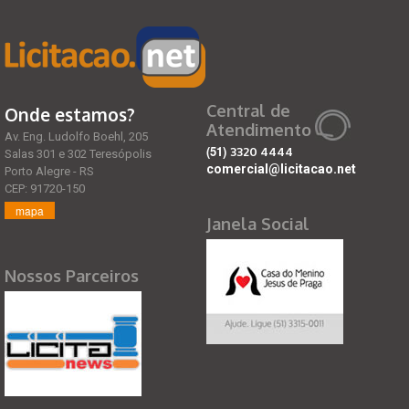
Central de
Onde estamos?
Atendimento
Av. Eng. Ludolfo Boehl, 205
(51)
3320 4444
Salas 301 e 302 Teresópolis
comercial@licitacao.net
Porto Alegre - RS
CEP: 91720-150
mapa
Janela Social
Nossos Parceiros