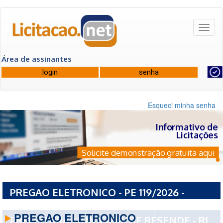
Toggl
naviga
Área de assinantes
Esqueci minha senha
Informativo de
Licitações
Solicite demonstração gratuita aqui
PREGAO ELETRONICO - PE 119/2026 -
FUNDO MUNICIPAL DE SAUDE/SUS DO
PREGAO ELETRONICO
PREFEITURA MUNICIPAL DE RESENDE - RJ