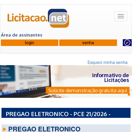
Toggl
naviga
Área de assinantes
Esqueci minha senha
Informativo de
Licitações
Solicite demonstração gratuita aqui
PREGAO ELETRONICO - PCE 21/2026 -
PREFEITURA MUNICIPAL DE MAMBORE - PR
PREGAO ELETRONICO