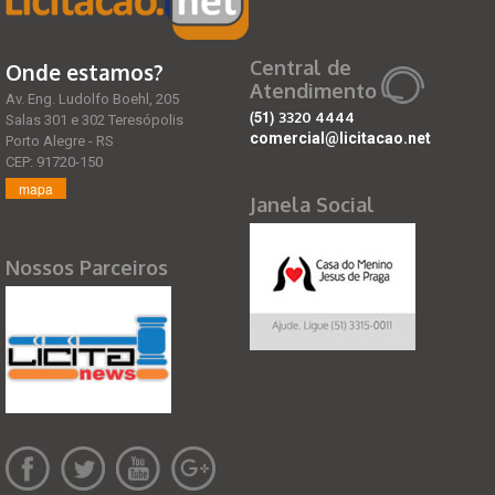
Central de
Onde estamos?
Atendimento
Av. Eng. Ludolfo Boehl, 205
(51)
3320 4444
Salas 301 e 302 Teresópolis
comercial@licitacao.net
Porto Alegre - RS
CEP: 91720-150
mapa
Janela Social
Nossos Parceiros