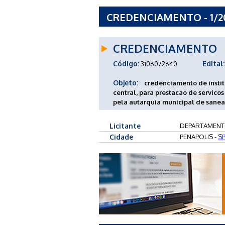
CREDENCIAMENTO - 1/
AGUA E ESGOTO DE PEN
CREDENCIAMENTO
Código:
Edital:
3106072640
Objeto:
credenciamento de instit
central, para prestacao de servic
pela autarquia municipal de sane
Licitante
DEPARTAMENT
Cidade
PENAPOLIS -
S