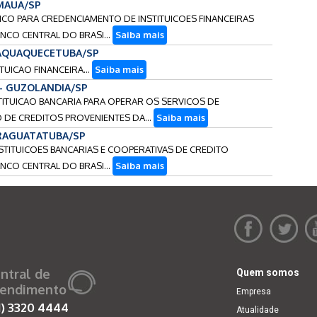
 MAUA/SP
LICO PARA CREDENCIAMENTO DE INSTITUICOES FINANCEIRAS
NCO CENTRAL DO BRASI...
Saiba mais
ITAQUAQUECETUBA/SP
TUICAO FINANCEIRA...
Saiba mais
 - GUZOLANDIA/SP
STITUICAO BANCARIA PARA OPERAR OS SERVICOS DE
DE CREDITOS PROVENIENTES DA...
Saiba mais
CARAGUATATUBA/SP
NSTITUICOES BANCARIAS E COOPERATIVAS DE CREDITO
NCO CENTRAL DO BRASI...
Saiba mais
ntral de
Quem somos
endimento
Empresa
1)
3320 4444
Atualidade