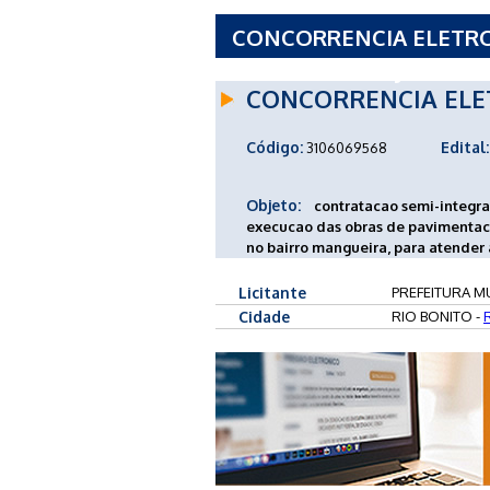
CONCORRENCIA ELETRON
RIO BONITO - RJ
CONCORRENCIA ELE
Código:
Edital:
3106069568
Objeto:
contratacao semi-integra
execucao das obras de pavimentac
no bairro mangueira, para atender a
Licitante
PREFEITURA MU
Cidade
RIO BONITO -