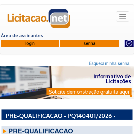
Toggl
naviga
Área de assinantes
Esqueci minha senha
Informativo de
Licitações
Solicite demonstração gratuita aqui
PRE-QUALIFICACAO - PQ140401/2026 -
PREFEITURA MUNICIPAL DE COREAU - CE
PRE-QUALIFICACAO