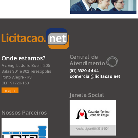
Central de
Onde estamos?
Atendimento
Av. Eng. Ludolfo Boehl, 205
(51)
3320 4444
Salas 301 e 302 Teresópolis
comercial@licitacao.net
Porto Alegre - RS
CEP: 91720-150
mapa
Janela Social
Nossos Parceiros