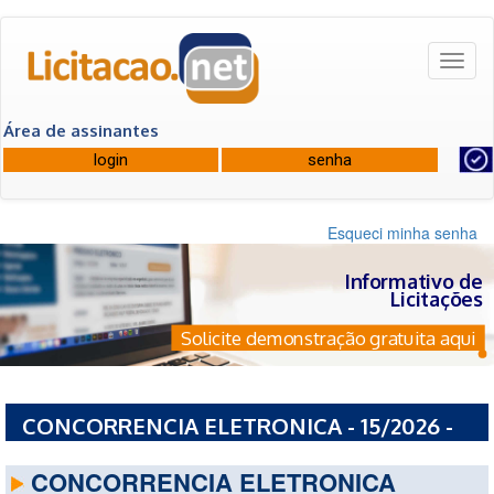
Toggl
naviga
Área de assinantes
Esqueci minha senha
Informativo de
Licitações
Solicite demonstração gratuita aqui
CONCORRENCIA ELETRONICA - 15/2026 -
PREFEITURA MUNICIPAL DE VITORIA - ES
CONCORRENCIA ELETRONICA