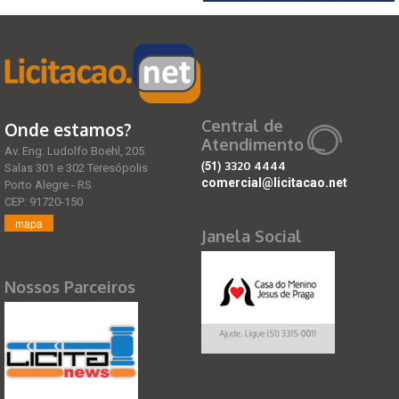
Central de
Onde estamos?
Atendimento
Av. Eng. Ludolfo Boehl, 205
(51)
3320 4444
Salas 301 e 302 Teresópolis
comercial@licitacao.net
Porto Alegre - RS
CEP: 91720-150
mapa
Janela Social
Nossos Parceiros