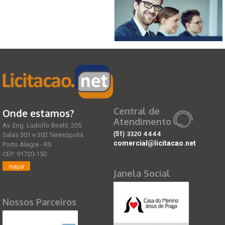
Central de
Onde estamos?
Atendimento
Av. Eng. Ludolfo Boehl, 205
(51)
3320 4444
Salas 301 e 302 Teresópolis
comercial@licitacao.net
Porto Alegre - RS
CEP: 91720-150
mapa
Janela Social
Nossos Parceiros