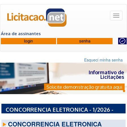
Toggl
naviga
Área de assinantes
Esqueci minha senha
Informativo de
Licitações
Solicite demonstração gratuita aqui
CONCORRENCIA ELETRONICA - 1/2026 -
PREFEITURA MUNICIPAL DE PATY DO
CONCORRENCIA ELETRONICA
ALFERES - RJ