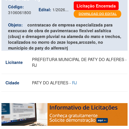
Licitação Encerrada
Código:
Edital:
1/2026...
3106061800
Objeto:
contratacao de empresa especializada para
execucao de obra de pavimentacao flexivel asfaltica
(cbuq) e drenagem pluvial na alameda do mato e trechos,
localizados no morro do zeze lopes,arcozelo, no
municipio de paty do alferes/rj
PREFEITURA MUNICIPAL DE PATY DO ALFERES -
Licitante
RJ
Cidade
PATY DO ALFERES -
RJ