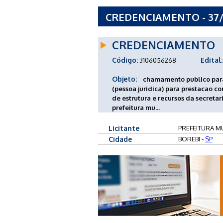
CREDENCIAMENTO - 37/2
SP
CREDENCIAMENTO
Código:
Edital:
3106056268
Objeto:
chamamento publico para
(pessoa juridica) para prestacao c
de estrutura e recursos da secret
prefeitura mu...
Licitante
PREFEITURA MU
Cidade
BOREBI -
SP