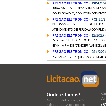
PREGAO ELETRONICO
- 1004/20
1004/2026 - SP - EXPANSORES IMPL
CONSIGNACAO, COM FORNECIMENTO 
PREGAO ELETRONICO
- PCE 35/
PCE 35/2026 - SP - REGISTRO DE PR
ATENDIMENTO DE FERIDAS COMPLEXA
PREGAO ELETRONICO
- 22/2026
22/2026 - SP - REGISTRO DE PRECO
(EMH), A FIM DE ATENDER AS NECESS
PREGAO ELETRONICO
- 266/202
266/2026 - SP - AQUISICAO DE MATE
Ce
Onde estamos?
At
Av. Eng. Ludolfo Boehl, 205
(5
Salas 301 e 302 Teresópolis