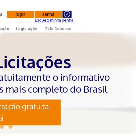
tes
Esqueci minha senha
ação
Legislação
Fale Conosco
ações
nte o informativo
ompleto do Brasil
uita