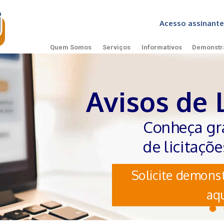
Acesso assinan
Quem Somos
Serviços
Informativos
Demonstr
Avisos de Licit
Conheça gratuitame
de licitações mais c
Solicite demonstração grat
aqui