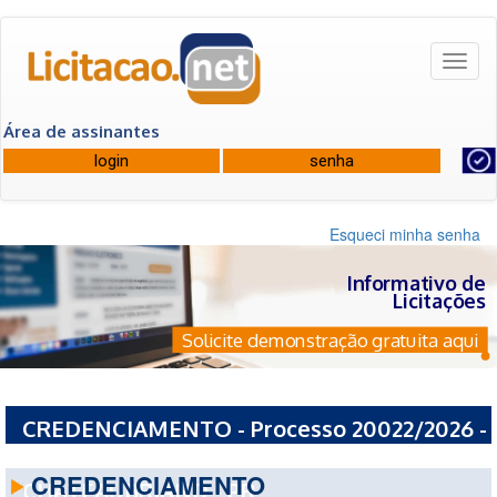
Toggl
naviga
Área de assinantes
Esqueci minha senha
Informativo de
Licitações
Solicite demonstração gratuita aqui
CREDENCIAMENTO - Processo 20022/2026 -
PREFEITURA MUNICIPAL DE ASSIS
CREDENCIAMENTO
CHATEAUBRIAND - PR