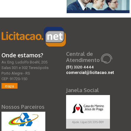
Central de
Onde estamos?
Atendimento
Av. Eng. Ludolfo Boehl, 205
(51)
3320 4444
Salas 301 e 302 Teresópolis
comercial@licitacao.net
Porto Alegre - RS
CEP: 91720-150
mapa
Janela Social
Nossos Parceiros