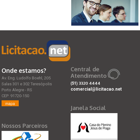
Central de
Onde estamos?
Atendimento
Av. Eng. Ludolfo Boehl, 205
(51)
3320 4444
Salas 301 e 302 Teresópolis
comercial@licitacao.net
Porto Alegre - RS
CEP: 91720-150
mapa
Janela Social
Nossos Parceiros