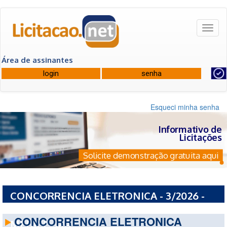
Toggl
naviga
Área de assinantes
Esqueci minha senha
Informativo de
Licitações
Solicite demonstração gratuita aqui
CONCORRENCIA ELETRONICA - 3/2026 -
PREFEITURA MUNICIPAL DE PRESIDENTE
CONCORRENCIA ELETRONICA
MEDICI - MA