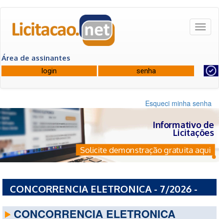
Toggl
naviga
Área de assinantes
Esqueci minha senha
Informativo de
Licitações
Solicite demonstração gratuita aqui
CONCORRENCIA ELETRONICA - 7/2026 -
PREFEITURA MUNICIPAL DE VILA VELHA - ES
CONCORRENCIA ELETRONICA