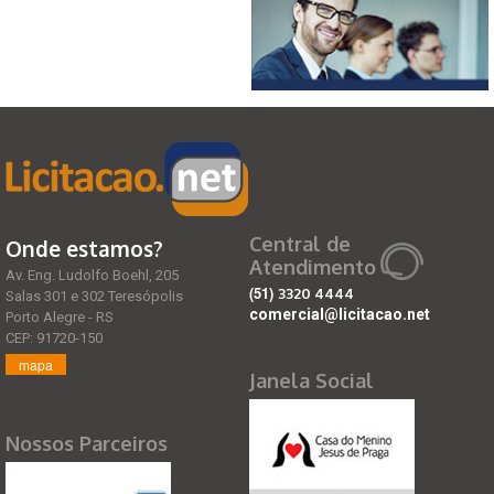
Central de
Onde estamos?
Atendimento
Av. Eng. Ludolfo Boehl, 205
(51)
3320 4444
Salas 301 e 302 Teresópolis
comercial@licitacao.net
Porto Alegre - RS
CEP: 91720-150
mapa
Janela Social
Nossos Parceiros