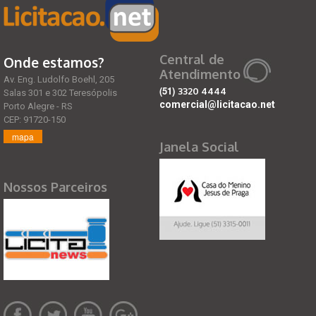
Central de
Onde estamos?
Atendimento
Av. Eng. Ludolfo Boehl, 205
(51)
3320 4444
Salas 301 e 302 Teresópolis
comercial@licitacao.net
Porto Alegre - RS
CEP: 91720-150
mapa
Janela Social
Nossos Parceiros