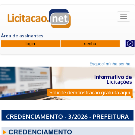
Toggl
naviga
Área de assinantes
Esqueci minha senha
Informativo de
Licitações
Solicite demonstração gratuita aqui
CREDENCIAMENTO - 3/2026 - PREFEITURA
MUNICIPAL DE JURU - PB
CREDENCIAMENTO