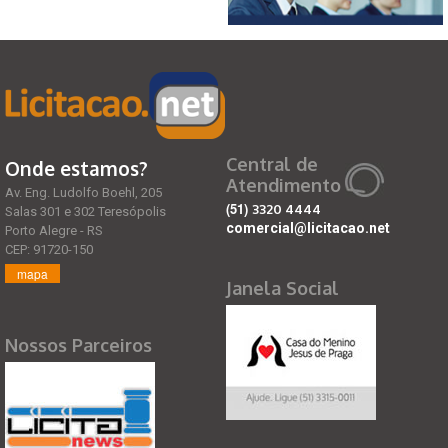
Central de
Onde estamos?
Atendimento
Av. Eng. Ludolfo Boehl, 205
(51)
3320 4444
Salas 301 e 302 Teresópolis
comercial@licitacao.net
Porto Alegre - RS
CEP: 91720-150
mapa
Janela Social
Nossos Parceiros