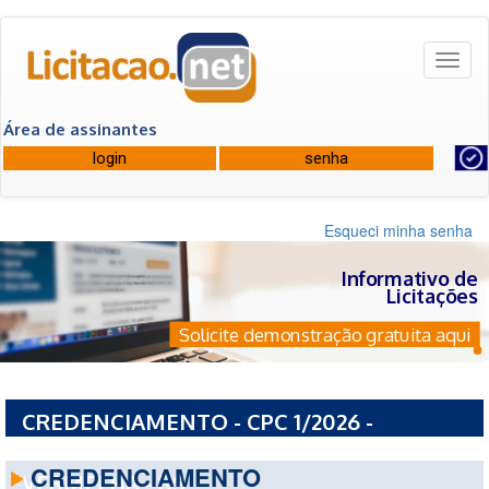
Toggl
naviga
Área de assinantes
Esqueci minha senha
Informativo de
Licitações
Solicite demonstração gratuita aqui
CREDENCIAMENTO - CPC 1/2026 -
PREFEITURA MUNICIPAL DE LAGOA
CREDENCIAMENTO
VERMELHA - RS