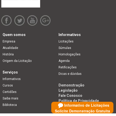
Quem somos
Informativos
Empresa
Licitações
Atualidade
Súmulas
História
Homologações
Origem da Licitação
Agenda
Retificações
Serviços
Dicas e dúvidas
Informativos
Demonstração
Cursos
Legislação
Certidões
Fale Conosco
Saiba mais
Política de Privacidade
Informativo de Licitações
Biblioteca
Solicite Demonstração Gratuita