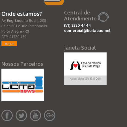
Central de
Onde estamos?
Atendimento
Av. Eng. Ludolfo Boehl, 205
(51)
3320 4444
Salas 301 e 302 Teresópolis
comercial@licitacao.net
Porto Alegre - RS
CEP: 91720-150
mapa
Janela Social
Nossos Parceiros