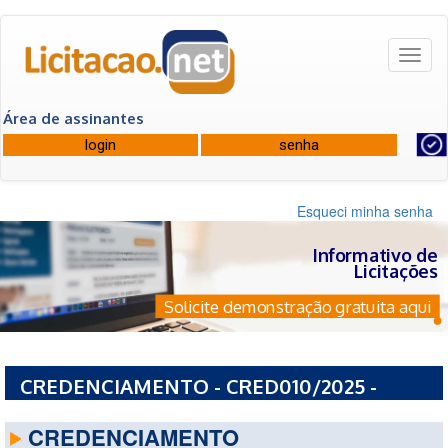
Toggl
naviga
Área de assinantes
Esqueci minha senha
Informativo de
Licitações
Solicite demonstração gratuita aqui
CREDENCIAMENTO - CRED010/2025 -
PREFEITURA MUNICIPAL DE BARRA - BA
CREDENCIAMENTO