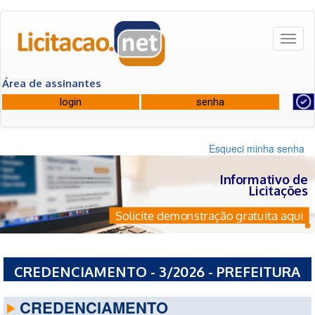
Toggl
naviga
Área de assinantes
Esqueci minha senha
Informativo de
Licitações
Solicite demonstração gratuita aqui
CREDENCIAMENTO - 3/2026 - PREFEITURA
MUNICIPAL DE ITAMONTE - MG
CREDENCIAMENTO