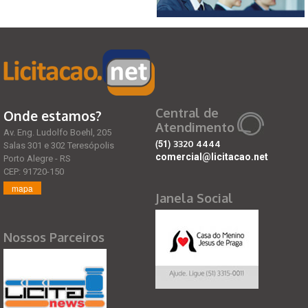
Central de
Onde estamos?
Atendimento
Av. Eng. Ludolfo Boehl, 205
(51)
3320 4444
Salas 301 e 302 Teresópolis
comercial@licitacao.net
Porto Alegre - RS
CEP: 91720-150
mapa
Janela Social
Nossos Parceiros