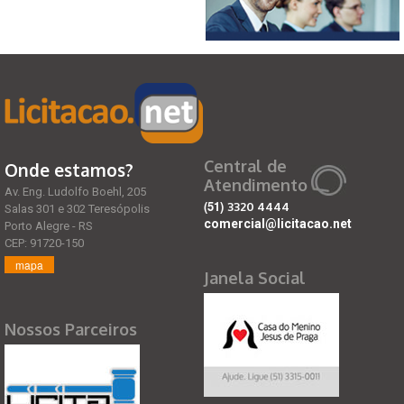
Central de
Onde estamos?
Atendimento
Av. Eng. Ludolfo Boehl, 205
(51)
3320 4444
Salas 301 e 302 Teresópolis
comercial@licitacao.net
Porto Alegre - RS
CEP: 91720-150
mapa
Janela Social
Nossos Parceiros