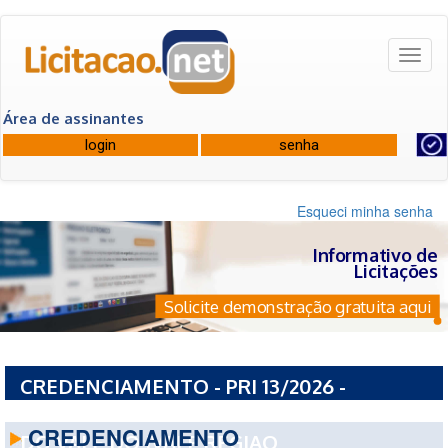
Toggl
naviga
Área de assinantes
Esqueci minha senha
Informativo de
Licitações
Solicite demonstração gratuita aqui
CREDENCIAMENTO - PRI 13/2026 -
CONSORCIO INTERMUNICIPAL DE SAUDE
CREDENCIAMENTO
DO VALE DO IVAI E REGIAO