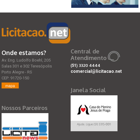
Central de
Onde estamos?
Atendimento
Av. Eng. Ludolfo Boehl, 205
(51)
3320 4444
Salas 301 e 302 Teresópolis
comercial@licitacao.net
Porto Alegre - RS
CEP: 91720-150
mapa
Janela Social
Nossos Parceiros