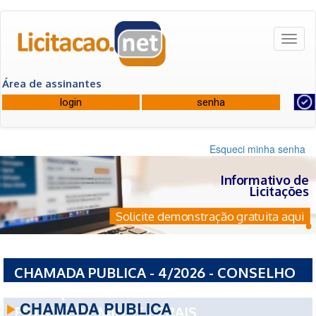
Toggl
naviga
Área de assinantes
Esqueci minha senha
Informativo de
Licitações
Solicite demonstração gratuita aqui
CHAMADA PUBLICA - 4/2026 - CONSELHO
DE ARQUITETURA E URBANISMO DO
CHAMADA PUBLICA
ESTADO DE MINAS GERAIS