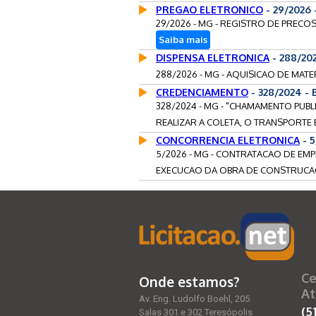
PREGAO ELETRONICO
- 29/2026
29/2026 - MG - REGISTRO DE PRECOS
Saiba mais
DISPENSA ELETRONICA
- 288/20
288/2026 - MG - AQUISICAO DE MATE
CREDENCIAMENTO
- 328/2024 
328/2024 - MG - "CHAMAMENTO PUBL
REALIZAR A COLETA, O TRANSPORTE E
CONCORRENCIA ELETRONICA
- 
5/2026 - MG - CONTRATACAO DE EMP
EXECUCAO DA OBRA DE CONSTRUCAO 
Ce
Onde estamos?
At
Av. Eng. Ludolfo Boehl, 205
(5
Salas 301 e 302 Teresópolis