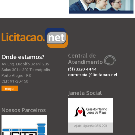
Central de
Onde estamos?
Atendimento
Av. Eng. Ludolfo Boehl, 205
(51)
3320 4444
Salas 301 e 302 Teresópolis
comercial@licitacao.net
Porto Alegre - RS
CEP: 91720-150
mapa
Janela Social
Nossos Parceiros