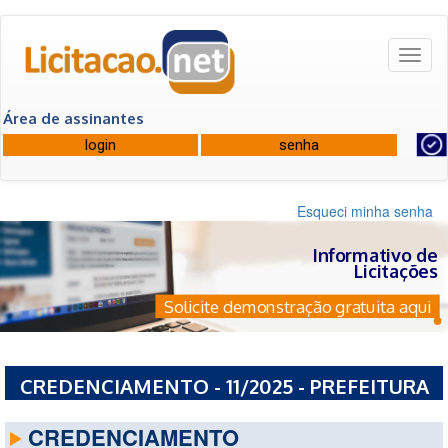
Toggl
naviga
Área de assinantes
Esqueci minha senha
Informativo de
Licitações
Solicite demonstração gratuita aqui
CREDENCIAMENTO - 11/2025 - PREFEITURA
MUNICIPAL DE CARMO DE MINAS - MG
CREDENCIAMENTO