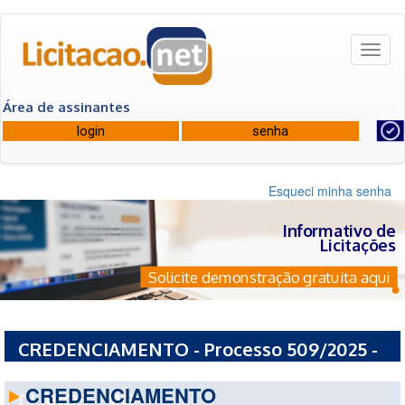
Toggl
naviga
Área de assinantes
Esqueci minha senha
Informativo de
Licitações
Solicite demonstração gratuita aqui
CREDENCIAMENTO - Processo 509/2025 -
PREFEITURA MUNICIPAL DE MONTES
CREDENCIAMENTO
CLAROS - MG