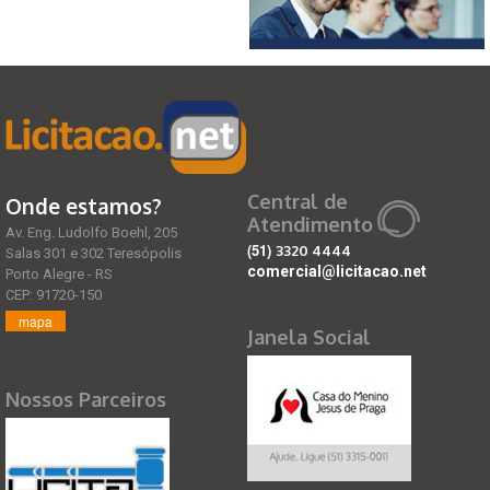
Central de
Onde estamos?
Atendimento
Av. Eng. Ludolfo Boehl, 205
(51)
3320 4444
Salas 301 e 302 Teresópolis
comercial@licitacao.net
Porto Alegre - RS
CEP: 91720-150
mapa
Janela Social
Nossos Parceiros