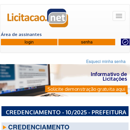
Toggl
naviga
Área de assinantes
Esqueci minha senha
Informativo de
Licitações
Solicite demonstração gratuita aqui
CREDENCIAMENTO - 10/2025 - PREFEITURA
MUNICIPAL DE RIACHAO DAS NEVES - BA
CREDENCIAMENTO