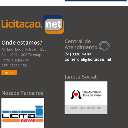
Central de
Onde estamos?
Atendimento
Av. Eng. Ludolfo Boehl, 205
(51)
3320 4444
Salas 301 e 302 Teresópolis
comercial@licitacao.net
Porto Alegre - RS
CEP: 91720-150
mapa
Janela Social
Nossos Parceiros