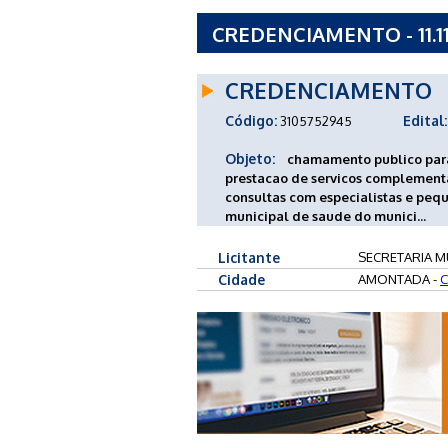
CREDENCIAMENTO - 11.11
DA SAUDE
CREDENCIAMENTO
Código:
Edital:
3105752945
Objeto:
chamamento publico para
prestacao de servicos complementa
consultas com especialistas e peque
municipal de saude do munici...
Licitante
SECRETARIA M
Cidade
AMONTADA -
C