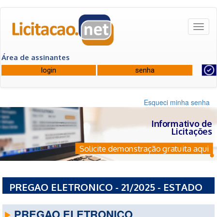
Toggl
naviga
Área de assinantes
Esqueci minha senha
Informativo de
Licitações
Solicite demonstração gratuita aqui
PREGAO ELETRONICO - 21/2025 - ESTADO
DA BAHIA
PREGAO ELETRONICO