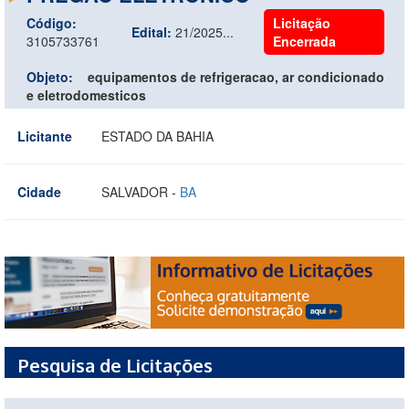
Código:
Licitação
Edital:
21/2025...
3105733761
Encerrada
Objeto:
equipamentos de refrigeracao, ar condicionado
e eletrodomesticos
Licitante
ESTADO DA BAHIA
Cidade
SALVADOR -
BA
Pesquisa de Licitações