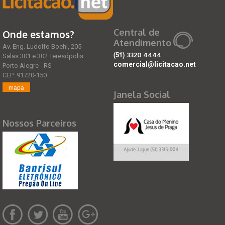
Central de
Onde estamos?
Atendimento
Av. Eng. Ludolfo Boehl, 205
(51)
3320 4444
Salas 301 e 302 Teresópolis
comercial@licitacao.net
Porto Alegre - RS
CEP: 91720-150
mapa
Janela Social
Nossos Parceiros