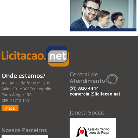
Central de
Onde estamos?
Atendimento
Av. Eng. Ludolfo Boehl, 205
(51)
3320 4444
Salas 301 e 302 Teresópolis
comercial@licitacao.net
Porto Alegre - RS
CEP: 91720-150
mapa
Janela Social
Nossos Parceiros