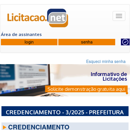
Toggl
naviga
Área de assinantes
Esqueci minha senha
Informativo de
Licitações
Solicite demonstração gratuita aqui
CREDENCIAMENTO - 3/2025 - PREFEITURA
MUNICIPAL DE ROSARIO - MA
CREDENCIAMENTO