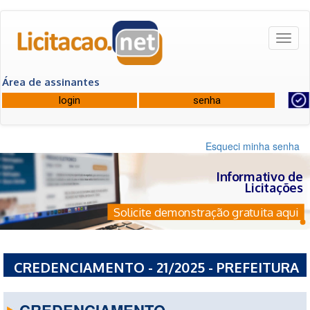
Toggl
naviga
Área de assinantes
Esqueci minha senha
Informativo de
Licitações
Solicite demonstração gratuita aqui
CREDENCIAMENTO - 21/2025 - PREFEITURA
MUNICIPAL DE CAMPESTRE - MG
CREDENCIAMENTO