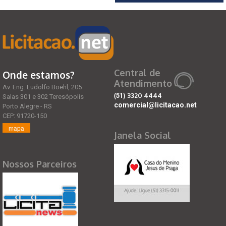
Central de
Onde estamos?
Atendimento
Av. Eng. Ludolfo Boehl, 205
(51)
3320 4444
Salas 301 e 302 Teresópolis
comercial@licitacao.net
Porto Alegre - RS
CEP: 91720-150
mapa
Janela Social
Nossos Parceiros