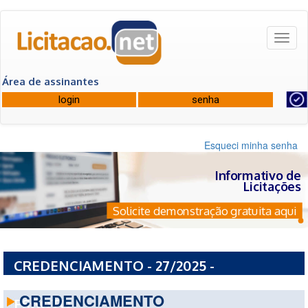
Toggl
naviga
Área de assinantes
Esqueci minha senha
Informativo de
Licitações
Solicite demonstração gratuita aqui
CREDENCIAMENTO - 27/2025 -
DEPARTAMENTO MUNICIPAL DE AGUA E
CREDENCIAMENTO
ESGOTO