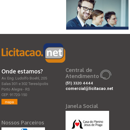
Central de
Onde estamos?
Atendimento
Av. Eng. Ludolfo Boehl, 205
(51)
3320 4444
Salas 301 e 302 Teresópolis
comercial@licitacao.net
Porto Alegre - RS
CEP: 91720-150
mapa
Janela Social
Nossos Parceiros