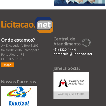
Central de
Onde estamos?
Atendimento
Av. Eng. Ludolfo Boehl, 205
(51)
3320 4444
Salas 301 e 302 Teresópolis
comercial@licitacao.net
Porto Alegre - RS
CEP: 91720-150
mapa
Janela Social
Nossos Parceiros