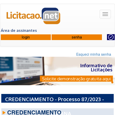
Toggl
naviga
Área de assinantes
Esqueci minha senha
Informativo de
Licitações
Solicite demonstração gratuita aqui
CREDENCIAMENTO - Processo 87/2023 -
CONSORCIO INTERMUNICIPAL DE SAUDE
CREDENCIAMENTO
COSTA OESTE DO PARANA