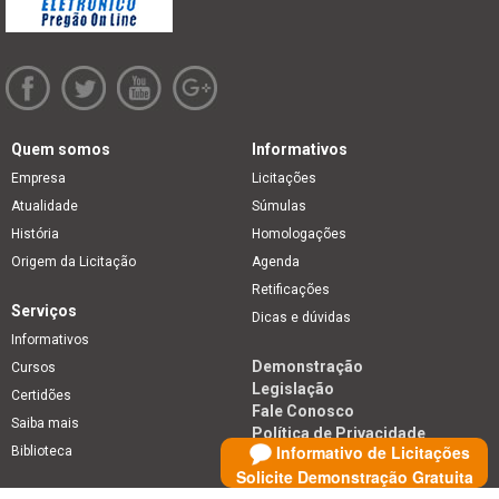
Quem somos
Informativos
Empresa
Licitações
Atualidade
Súmulas
História
Homologações
Origem da Licitação
Agenda
Retificações
Serviços
Dicas e dúvidas
Informativos
Demonstração
Cursos
Legislação
Certidões
Fale Conosco
Saiba mais
Política de Privacidade
Informativo de Licitações
Biblioteca
Solicite Demonstração Gratuita