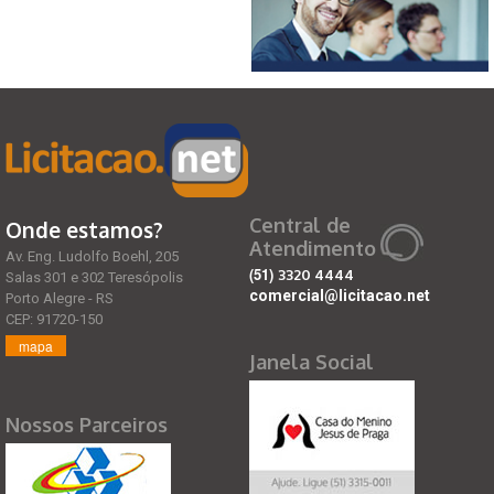
Central de
Onde estamos?
Atendimento
Av. Eng. Ludolfo Boehl, 205
(51)
3320 4444
Salas 301 e 302 Teresópolis
comercial@licitacao.net
Porto Alegre - RS
CEP: 91720-150
mapa
Janela Social
Nossos Parceiros