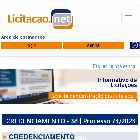
Toggl
naviga
Área de assinantes
Esqueci minha senha
Informativo de
Licitações
Solicite demonstração gratuita aqui
CREDENCIAMENTO - 36 | Processo 73/2023
- CONSORCIO INTERMUNICIPAL DE SAUDE
CREDENCIAMENTO
COSTA OESTE DO PARANA