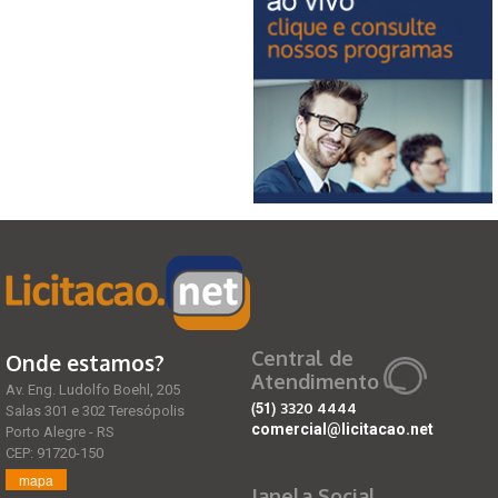
Central de
Onde estamos?
Atendimento
Av. Eng. Ludolfo Boehl, 205
(51)
3320 4444
Salas 301 e 302 Teresópolis
comercial@licitacao.net
Porto Alegre - RS
CEP: 91720-150
mapa
Janela Social