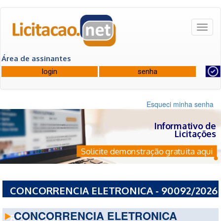
Toggl
naviga
Área de assinantes
Esqueci minha senha
Informativo de
Licitações
Solicite demonstração gratuita aqui
CONCORRENCIA ELETRONICA - 90092/2026
- PREFEITURA MUNICIPAL DE VOLTA
CONCORRENCIA ELETRONICA
REDONDA - RJ