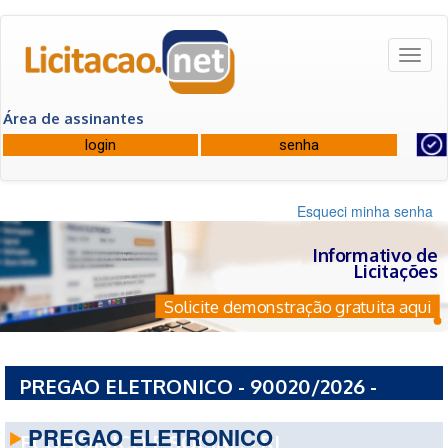
Toggl
naviga
Área de assinantes
Esqueci minha senha
Informativo de
Licitações
Solicite demonstração gratuita aqui
PREGAO ELETRONICO - 90020/2026 -
BANCO NACIONAL DE DESENVOLVIMENTO
PREGAO ELETRONICO
ECONOMICO E SOCIAL. - RJ