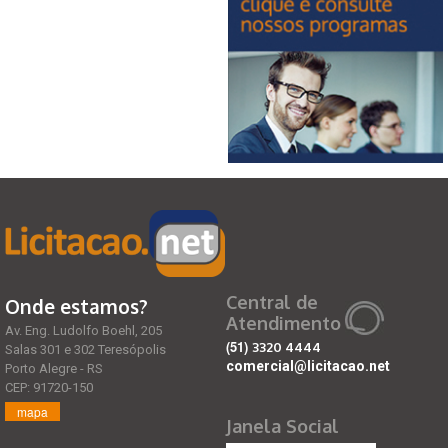
Central de
Onde estamos?
Atendimento
Av. Eng. Ludolfo Boehl, 205
(51)
3320 4444
Salas 301 e 302 Teresópolis
comercial@licitacao.net
Porto Alegre - RS
CEP: 91720-150
mapa
Janela Social