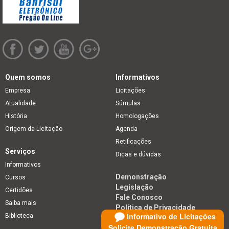
Quem somos
Informativos
Empresa
Licitações
Atualidade
Súmulas
História
Homologações
Origem da Licitação
Agenda
Retificações
Serviços
Dicas e dúvidas
Informativos
Demonstração
Cursos
Legislação
Certidões
Fale Conosco
Saiba mais
Política de Privacidade
Informativo de Licitações
Biblioteca
Solicite Demonstração Gratuita