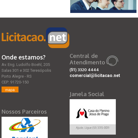
Central de
Onde estamos?
Atendimento
Av. Eng. Ludolfo Boehl, 205
(51)
3320 4444
Salas 301 e 302 Teresópolis
comercial@licitacao.net
Porto Alegre - RS
CEP: 91720-150
mapa
Janela Social
Nossos Parceiros