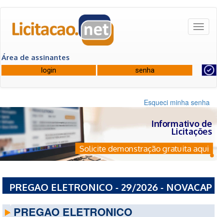
Toggl
naviga
Área de assinantes
Esqueci minha senha
Informativo de
Licitações
Solicite demonstração gratuita aqui
PREGAO ELETRONICO - 29/2026 - NOVACAP
/ NOVACAP - DF
PREGAO ELETRONICO