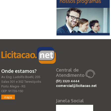
Central de
Onde estamos?
Atendimento
Av. Eng. Ludolfo Boehl, 205
(51)
3320 4444
Salas 301 e 302 Teresópolis
comercial@licitacao.net
Porto Alegre - RS
CEP: 91720-150
mapa
Janela Social