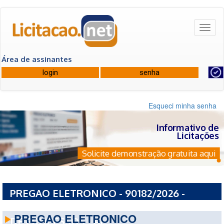
Toggl
naviga
Área de assinantes
Esqueci minha senha
Informativo de
Licitações
Solicite demonstração gratuita aqui
PREGAO ELETRONICO - 90182/2026 -
AGENCIA DE MODERNIZACAO DA GESTAO
PREGAO ELETRONICO
DE PROCESSOS - AL