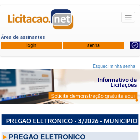
Toggl
naviga
Área de assinantes
Esqueci minha senha
Informativo de
Licitações
Solicite demonstração gratuita aqui
PREGAO ELETRONICO - 3/2026 - MUNICIPIO
DE PEDRINOPOLIS - MG
PREGAO ELETRONICO