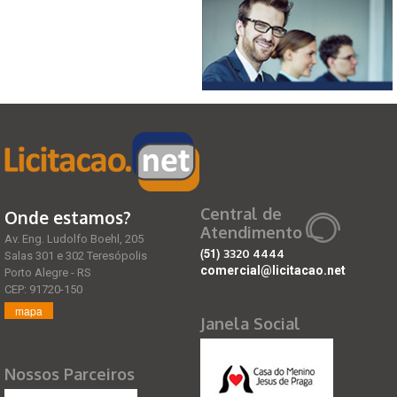
Central de
Onde estamos?
Atendimento
Av. Eng. Ludolfo Boehl, 205
(51)
3320 4444
Salas 301 e 302 Teresópolis
comercial@licitacao.net
Porto Alegre - RS
CEP: 91720-150
mapa
Janela Social
Nossos Parceiros