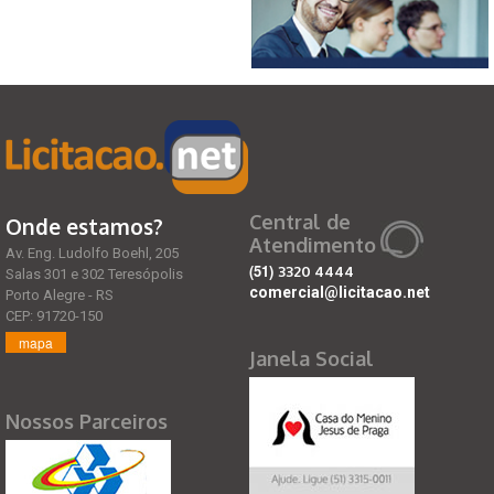
Central de
Onde estamos?
Atendimento
Av. Eng. Ludolfo Boehl, 205
(51)
3320 4444
Salas 301 e 302 Teresópolis
comercial@licitacao.net
Porto Alegre - RS
CEP: 91720-150
mapa
Janela Social
Nossos Parceiros