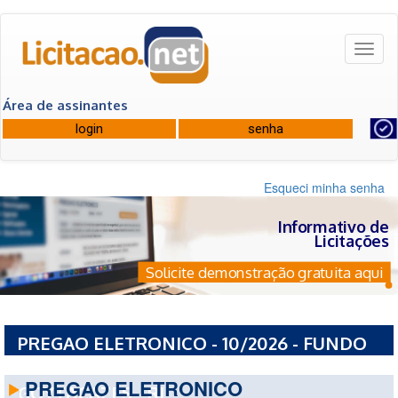
Toggl
naviga
Área de assinantes
Esqueci minha senha
Informativo de
Licitações
Solicite demonstração gratuita aqui
PREGAO ELETRONICO - 10/2026 - FUNDO
MUNICIPAL DE SAUDE CAMPOS DOS
PREGAO ELETRONICO
GOYTACAZES - RJ