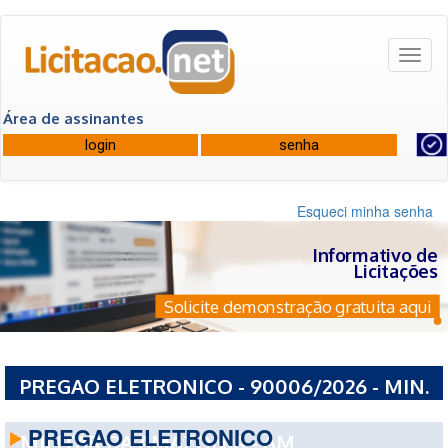
Toggl
naviga
Área de assinantes
Esqueci minha senha
Informativo de
Licitações
Solicite demonstração gratuita aqui
PREGAO ELETRONICO - 90006/2026 - MIN.
DA DEFESA CMND DO EXERCITO CMND
PREGAO ELETRONICO
MILITAR DA AMAZONIA - AM