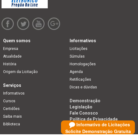
Quem somos
Informativos
Empresa
Licitações
Atualidade
Súmulas
História
Homologações
Origem da Licitação
Agenda
Retificações
Serviços
Dicas e dúvidas
Informativos
Demonstração
Cursos
Legislação
Certidões
Fale Conosco
Saiba mais
Política de Privacidade
Informativo de Licitações
Biblioteca
Solicite Demonstração Gratuita