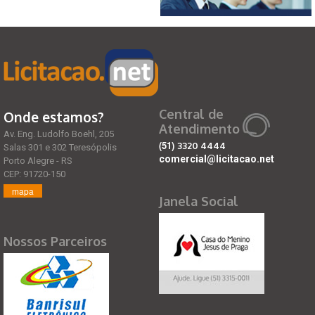
Central de
Onde estamos?
Atendimento
Av. Eng. Ludolfo Boehl, 205
(51)
3320 4444
Salas 301 e 302 Teresópolis
comercial@licitacao.net
Porto Alegre - RS
CEP: 91720-150
mapa
Janela Social
Nossos Parceiros