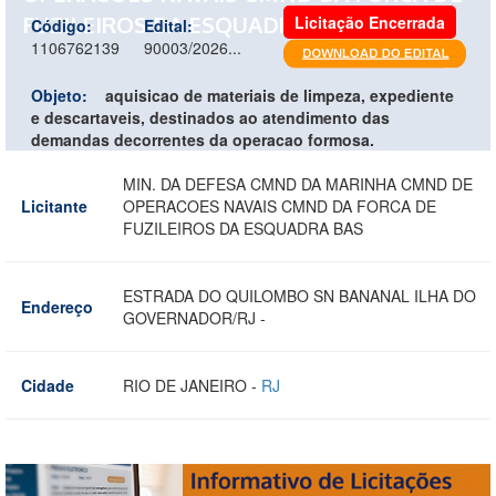
FUZILEIROS DA ESQUADRA BAS
Licitação Encerrada
Código:
Edital:
1106762139
90003/2026...
Objeto:
aquisicao de materiais de limpeza, expediente
e descartaveis, destinados ao atendimento das
demandas decorrentes da operacao formosa.
MIN. DA DEFESA CMND DA MARINHA CMND DE
Licitante
OPERACOES NAVAIS CMND DA FORCA DE
FUZILEIROS DA ESQUADRA BAS
ESTRADA DO QUILOMBO SN BANANAL ILHA DO
Endereço
GOVERNADOR/RJ -
Cidade
RIO DE JANEIRO -
RJ