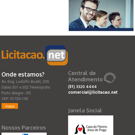
Central de
Onde estamos?
Atendimento
Av. Eng. Ludolfo Boehl, 205
(51)
3320 4444
Salas 301 e 302 Teresópolis
comercial@licitacao.net
Porto Alegre - RS
CEP: 91720-150
mapa
Janela Social
Nossos Parceiros