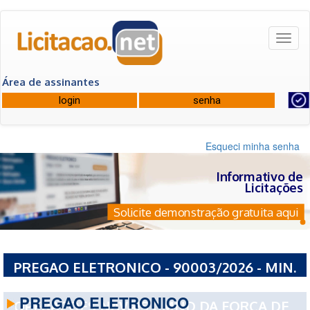
Toggl
naviga
Área de assinantes
Esqueci minha senha
Informativo de
Licitações
Solicite demonstração gratuita aqui
PREGAO ELETRONICO - 90003/2026 - MIN.
DA DEFESA CMND DA MARINHA CMND DE
PREGAO ELETRONICO
OPERACOES NAVAIS CMND DA FORCA DE