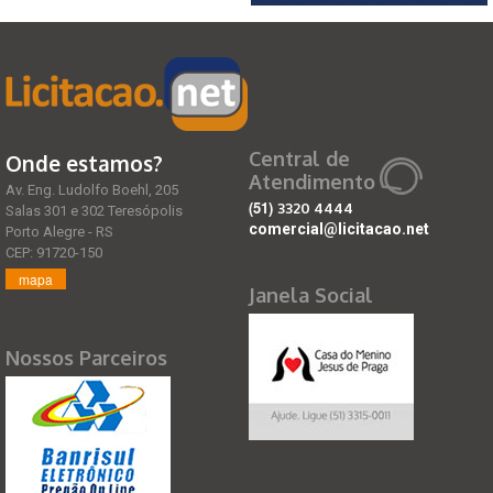
Central de
Onde estamos?
Atendimento
Av. Eng. Ludolfo Boehl, 205
(51)
3320 4444
Salas 301 e 302 Teresópolis
comercial@licitacao.net
Porto Alegre - RS
CEP: 91720-150
mapa
Janela Social
Nossos Parceiros