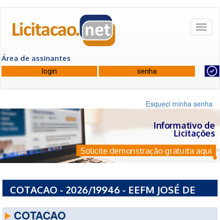
Toggl
naviga
Área de assinantes
Esqueci minha senha
Informativo de
Licitações
Solicite demonstração gratuita aqui
COTACAO - 2026/19946 - EEFM JOSÉ DE
BORBA VASCONCELOS
COTACAO