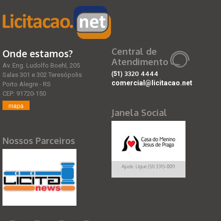
Central de
Onde estamos?
Atendimento
Av. Eng. Ludolfo Boehl, 205
(51)
3320 4444
Salas 301 e 302 Teresópolis
comercial@licitacao.net
Porto Alegre - RS
CEP: 91720-150
mapa
Janela Social
Nossos Parceiros