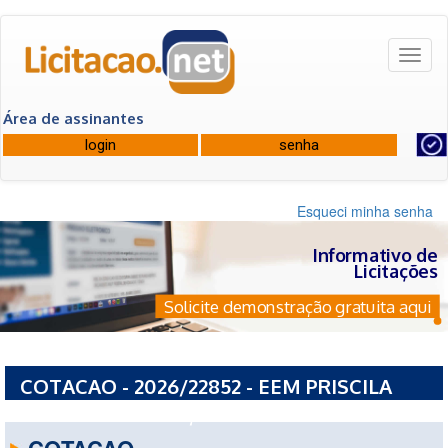
Toggl
naviga
Área de assinantes
Esqueci minha senha
Informativo de
Licitações
Solicite demonstração gratuita aqui
COTACAO - 2026/22852 - EEM PRISCILA
MACIEL DE FRANÇA
COTACAO