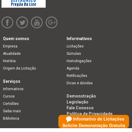
Quem somos
Informativos
Empresa
Licitações
Atualidade
Súmulas
História
Homologações
Origem da Licitação
Agenda
Retificações
Serviços
Dicas e dúvidas
Informativos
Demonstração
Cursos
Legislação
Certidões
Fale Conosco
Saiba mais
Política de Privacidade
Informativo de Licitações
Biblioteca
Solicite Demonstração Gratuita