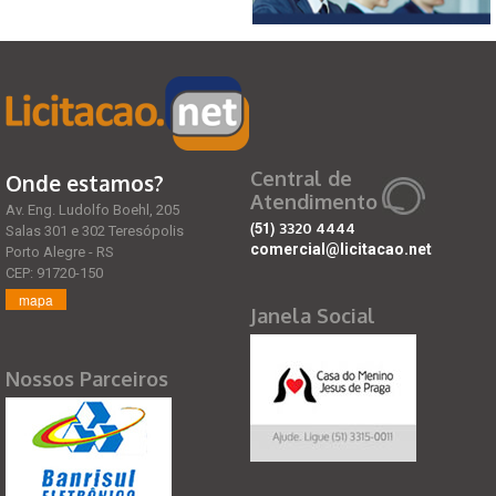
Central de
Onde estamos?
Atendimento
Av. Eng. Ludolfo Boehl, 205
(51)
3320 4444
Salas 301 e 302 Teresópolis
comercial@licitacao.net
Porto Alegre - RS
CEP: 91720-150
mapa
Janela Social
Nossos Parceiros