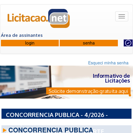
Toggl
naviga
Área de assinantes
Esqueci minha senha
Informativo de
Licitações
Solicite demonstração gratuita aqui
CONCORRENCIA PUBLICA - 4/2026 -
SEST/SENAT - SERVICO NACIONAL DE
CONCORRENCIA PUBLICA
APRENDIZAGEM DO TRANSPORTE