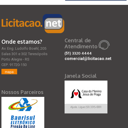
Central de
Onde estamos?
Atendimento
Av. Eng. Ludolfo Boehl, 205
(51)
3320 4444
Salas 301 e 302 Teresópolis
comercial@licitacao.net
Porto Alegre - RS
CEP: 91720-150
mapa
Janela Social
Nossos Parceiros