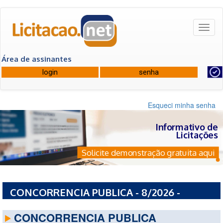
Toggl
naviga
Área de assinantes
Esqueci minha senha
Informativo de
Licitações
Solicite demonstração gratuita aqui
CONCORRENCIA PUBLICA - 8/2026 -
MUNICIPIO DE CARDEAL DA SILVA - BA
CONCORRENCIA PUBLICA