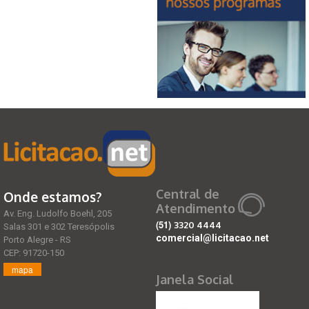
Central de
Onde estamos?
Atendimento
Av. Eng. Ludolfo Boehl, 205
(51)
3320 4444
Salas 301 e 302 Teresópolis
comercial@licitacao.net
Porto Alegre - RS
CEP: 91720-150
mapa
Janela Social