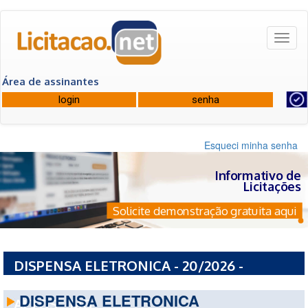
Toggl
naviga
Área de assinantes
Esqueci minha senha
Informativo de
Licitações
Solicite demonstração gratuita aqui
DISPENSA ELETRONICA - 20/2026 -
PREFEITURA MUNICIPAL DE CAMPOS
DISPENSA ELETRONICA
ALTOS - MG