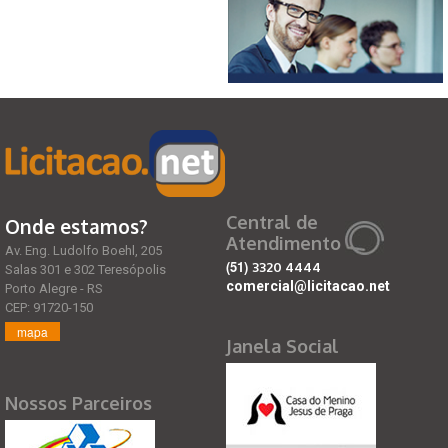
Central de
Onde estamos?
Atendimento
Av. Eng. Ludolfo Boehl, 205
(51)
3320 4444
Salas 301 e 302 Teresópolis
comercial@licitacao.net
Porto Alegre - RS
CEP: 91720-150
mapa
Janela Social
Nossos Parceiros