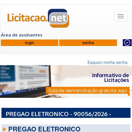
Toggl
naviga
Área de assinantes
Esqueci minha senha
Informativo de
Licitações
Solicite demonstração gratuita aqui
PREGAO ELETRONICO - 90056/2026 -
PREFEITURA MUNICIPAL DE TERRA ROXA -
PREGAO ELETRONICO
PR