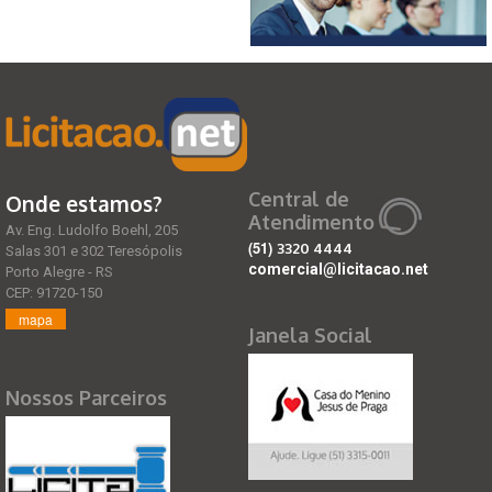
Central de
Onde estamos?
Atendimento
Av. Eng. Ludolfo Boehl, 205
(51)
3320 4444
Salas 301 e 302 Teresópolis
comercial@licitacao.net
Porto Alegre - RS
CEP: 91720-150
mapa
Janela Social
Nossos Parceiros