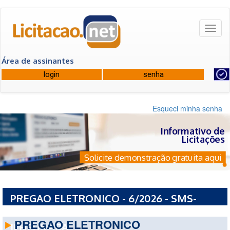
Toggl
naviga
Área de assinantes
Esqueci minha senha
Informativo de
Licitações
Solicite demonstração gratuita aqui
PREGAO ELETRONICO - 6/2026 - SMS-
SECRETARIA MUNICIPAL DE SAUDE DE
PREGAO ELETRONICO
ILHEUS - BA