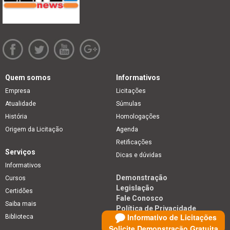
Quem somos
Informativos
Empresa
Licitações
Atualidade
Súmulas
História
Homologações
Origem da Licitação
Agenda
Retificações
Serviços
Dicas e dúvidas
Informativos
Demonstração
Cursos
Legislação
Certidões
Fale Conosco
Saiba mais
Política de Privacidade
Informativo de Licitações
Biblioteca
Solicite Demonstração Gratuita