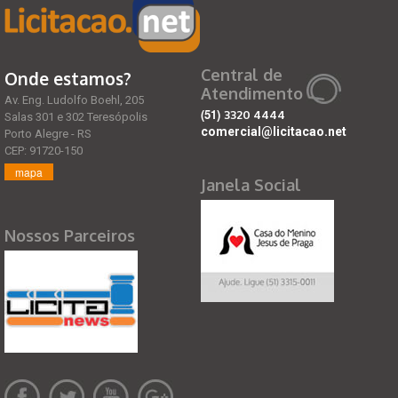
Central de
Onde estamos?
Atendimento
Av. Eng. Ludolfo Boehl, 205
(51)
3320 4444
Salas 301 e 302 Teresópolis
comercial@licitacao.net
Porto Alegre - RS
CEP: 91720-150
mapa
Janela Social
Nossos Parceiros