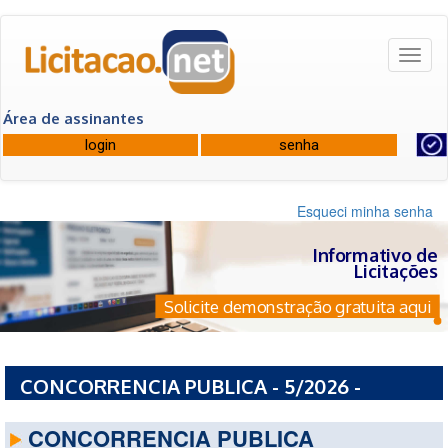
Toggl
naviga
Área de assinantes
Esqueci minha senha
Informativo de
Licitações
Solicite demonstração gratuita aqui
CONCORRENCIA PUBLICA - 5/2026 -
MUNICIPIO DE PARINTINS - AM
CONCORRENCIA PUBLICA