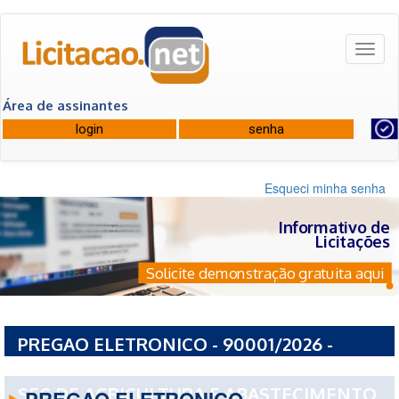
Toggl
naviga
Área de assinantes
Esqueci minha senha
Informativo de
Licitações
Solicite demonstração gratuita aqui
PREGAO ELETRONICO - 90001/2026 -
GOVERNO DO ESTADO DE SAO PAULO ESP-
SEC DE AGRICULTURA E ABASTECIMENTO
PREGAO ELETRONICO