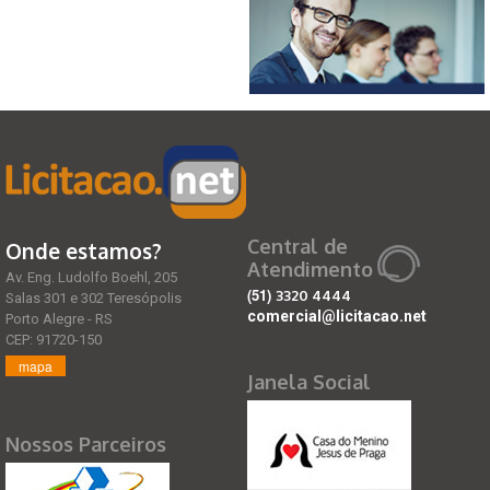
Central de
Onde estamos?
Atendimento
Av. Eng. Ludolfo Boehl, 205
(51)
3320 4444
Salas 301 e 302 Teresópolis
comercial@licitacao.net
Porto Alegre - RS
CEP: 91720-150
mapa
Janela Social
Nossos Parceiros