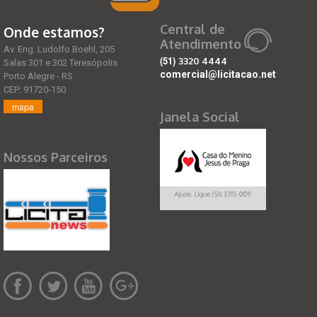
Central de
Onde estamos?
Atendimento
Av. Eng. Ludolfo Boehl, 205
(51)
3320 4444
Salas 301 e 302 Teresópolis
comercial@licitacao.net
Porto Alegre - RS
CEP: 91720-150
mapa
Janela Social
Nossos Parceiros