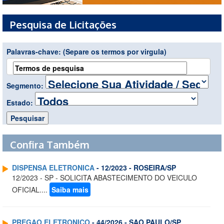
Pesquisa de Licitações
Palavras-chave:
(Separe os termos por virgula)
Segmento:
Estado:
Confira Também
DISPENSA ELETRONICA
- 12/2023 - ROSEIRA/SP
12/2023 - SP - SOLICITA ABASTECIMENTO DO VEICULO
OFICIAL....
Saiba mais
PREGAO ELETRONICO
- 44/2026 - SAO PAULO/SP