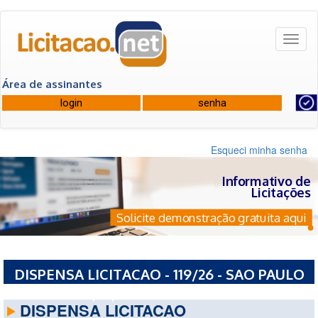
Toggl
naviga
Área de assinantes
Esqueci minha senha
Informativo de
Licitações
Solicite demonstração gratuita aqui
DISPENSA LICITACAO - 119/26 - SAO PAULO
TURISMO S/A / SAO PAULO TURISMO SA
DISPENSA LICITACAO