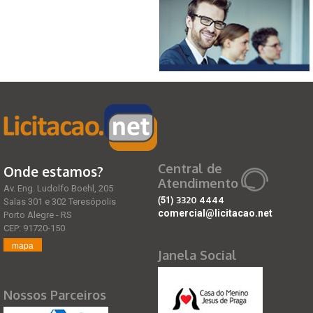
Central de
Onde estamos?
Atendimento
Av. Eng. Ludolfo Boehl, 205
(51)
3320 4444
Salas 301 e 302 Teresópolis
comercial@licitacao.net
Porto Alegre - RS
CEP: 91720-150
mapa
Janela Social
Nossos Parceiros