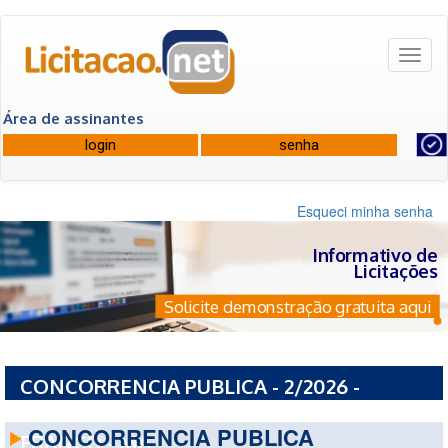
Toggl
naviga
Área de assinantes
Esqueci minha senha
Informativo de
Licitações
Solicite demonstração gratuita aqui
CONCORRENCIA PUBLICA - 2/2026 -
PREFEITURA MUNICIPAL DE PORTO
CONCORRENCIA PUBLICA
FRANCO - MA