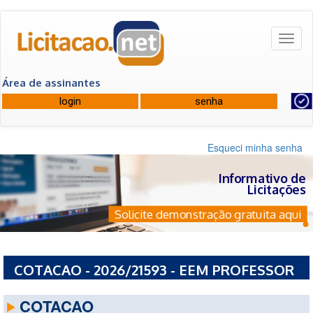
Toggl
naviga
Área de assinantes
Esqueci minha senha
Informativo de
Licitações
Solicite demonstração gratuita aqui
COTACAO - 2026/21593 - EEM PROFESSOR
FLÁVIO PONTES
COTACAO