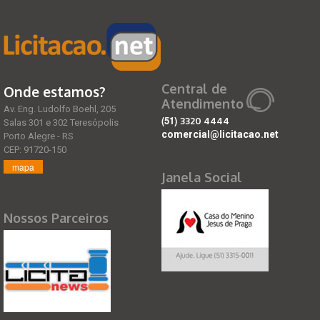
Central de
Onde estamos?
Atendimento
Av. Eng. Ludolfo Boehl, 205
(51)
3320 4444
Salas 301 e 302 Teresópolis
comercial@licitacao.net
Porto Alegre - RS
CEP: 91720-150
mapa
Janela Social
Nossos Parceiros