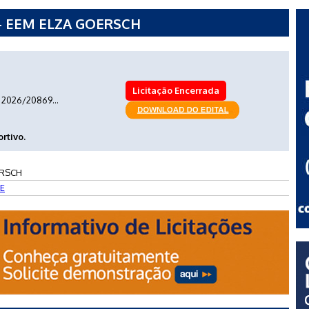
 - EEM ELZA GOERSCH
Licitação Encerrada
2026/20869...
rtivo.
ERSCH
E