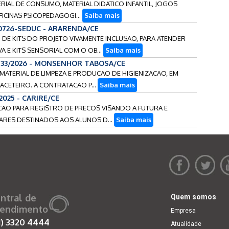
TERIAL DE CONSUMO, MATERIAL DIDATICO INFANTIL, JOGOS
ICINAS PSICOPEDAGOGI...
Saiba mais
00726-SEDUC - ARARENDA/CE
AO DE KITS DO PROJETO VIVAMENTE INCLUSAO, PARA ATENDER
 E KITS SENSORIAL COM O OB...
Saiba mais
133/2026 - MONSENHOR TABOSA/CE
E MATERIAL DE LIMPEZA E PRODUCAO DE HIGIENIZACAO, EM
CETEIRO. A CONTRATACAO P...
Saiba mais
2025 - CARIRE/CE
CACAO PARA REGISTRO DE PRECOS VISANDO A FUTURA E
LARES DESTINADOS AOS ALUNOS D...
Saiba mais
ntral de
Quem somos
endimento
Empresa
1)
3320 4444
Atualidade