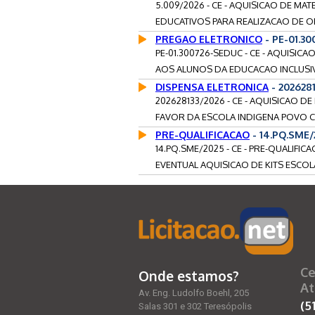
5.009/2026 - CE - AQUISICAO DE MA
EDUCATIVOS PARA REALIZACAO DE OF
PREGAO ELETRONICO
- PE-01.3
PE-01.300726-SEDUC - CE - AQUISIC
AOS ALUNOS DA EDUCACAO INCLUSIVA
DISPENSA ELETRONICA
- 202628
202628133/2026 - CE - AQUISICAO D
FAVOR DA ESCOLA INDIGENA POVO CA
PRE-QUALIFICACAO
- 14.PQ.SME/
14.PQ.SME/2025 - CE - PRE-QUALIFI
EVENTUAL AQUISICAO DE KITS ESCO
Ce
Onde estamos?
At
Av. Eng. Ludolfo Boehl, 205
(5
Salas 301 e 302 Teresópolis