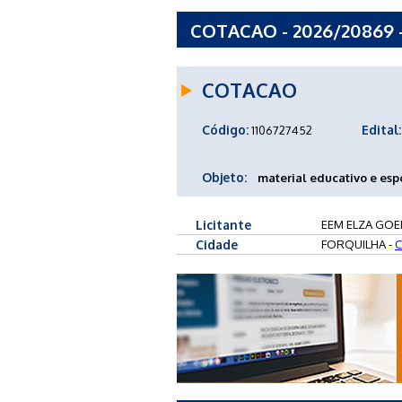
COTACAO - 2026/20869
COTACAO
Código:
Edital:
1106727452
Objeto:
material educativo e espo
Licitante
EEM ELZA GO
Cidade
FORQUILHA -
C